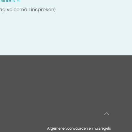
llness.nl
aag voicemail inspreken)
Algemene voorwaarden en huisregels