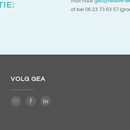
mail naar
gea@relieve-we
IE:
of bel 06 23 73 63 57 (gr
VOLG GEA